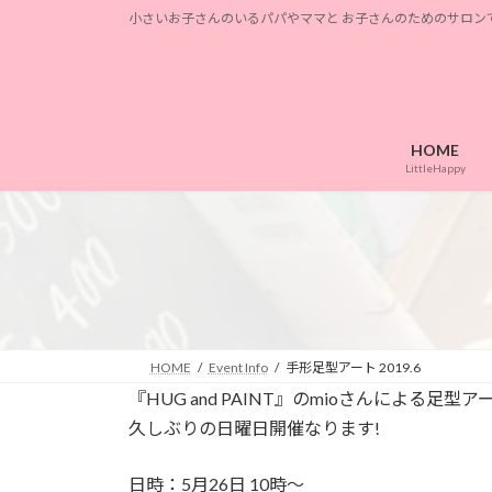
コ
ナ
小さいお子さんのいるパパやママと お子さんのためのサロン
ン
ビ
テ
ゲ
ン
ー
ツ
シ
へ
ョ
HOME
ス
ン
LittleHappy
キ
に
ッ
移
プ
動
HOME
Event Info
手形足型アート 2019.6
『HUG and PAINT』のmioさんによる足
久しぶりの日曜日開催なります!
日時：5月26日 10時〜